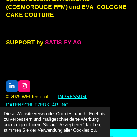
(COSMOROUGE FFM) und EVA COLOGNE
CAKE COUTURE
SUPPORT by
SATIS-FY AG
L
I
i
n
© 2025 WELTerschafft
IMPRESSUM
n
s
DATENSCHUTZERKLÄRUNG
k
t
e
a
Diese Website verwendet Cookies, um Ihr Erlebnis
Mit Unterstützung von
Webador
d
g
zu verbessern und maßgeschneiderte Werbung
I
r
anzuzeigen. Indem Sie auf „Akzeptieren“ klicken,
n
a
stimmen Sie der Verwendung aller Cookies zu.
m